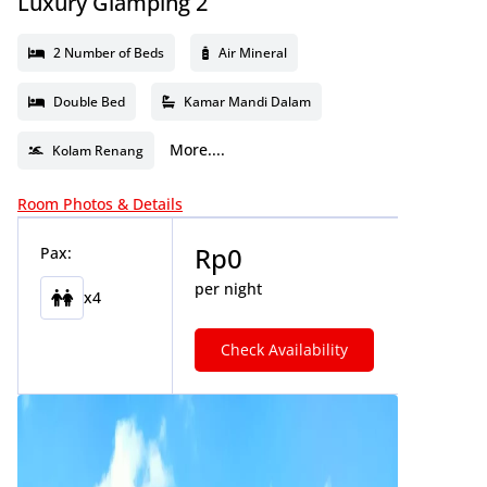
Luxury Glamping 2
2 Number of Beds
Air Mineral
Double Bed
Kamar Mandi Dalam
More....
Kolam Renang
Room Photos & Details
Rp
0
Pax:
per night
x4
Check Availability