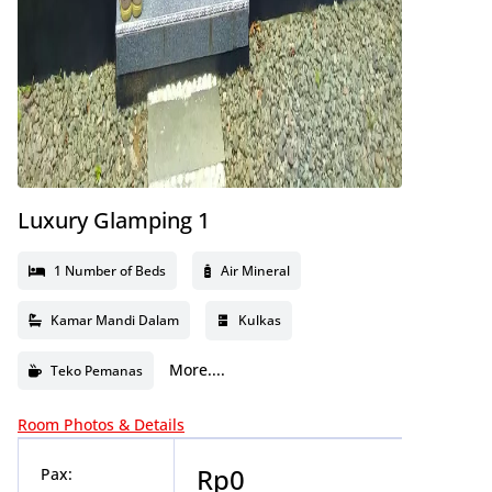
Luxury Glamping 1
1 Number of Beds
Air Mineral
Kamar Mandi Dalam
Kulkas
More....
Teko Pemanas
Room Photos & Details
Rp
0
Pax: