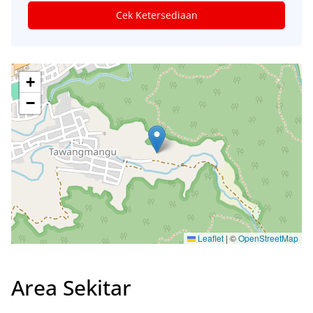
Cek Ketersediaan
+
−
Leaflet
|
©
OpenStreetMap
Area Sekitar