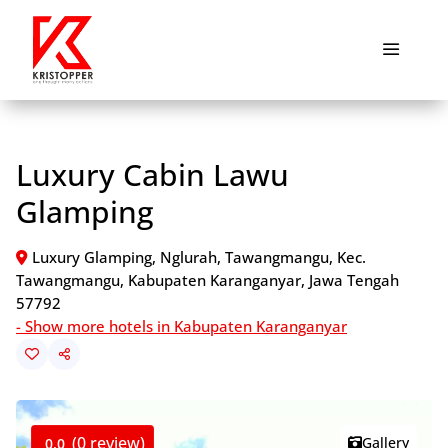
Hotel
Luxury Cabin Lawu
Promo
Glamping
Wishlist
Luxury Glamping, Nglurah, Tawangmangu, Kec.
Tawangmangu, Kabupaten Karanganyar, Jawa Tengah
Cart
57792
- Show more hotels in Kabupaten Karanganyar
Masuk
Daftar
(0 review)
Gallery
0.0