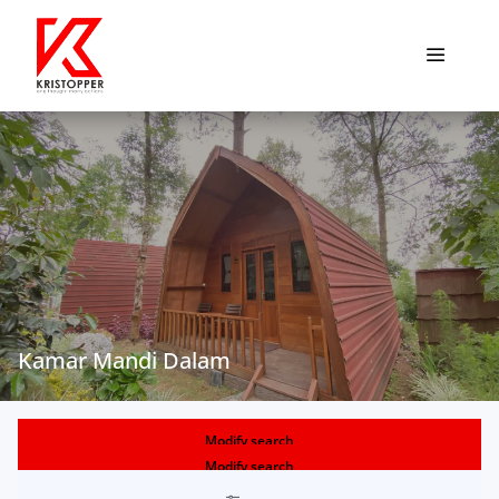
Hotel
Promo
Wishlist
Cart
Kamar Mandi Dalam
Masuk
Daftar
Modify search
Modify search