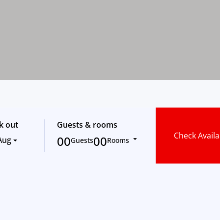
k out
Guests & rooms
Check Availab
00
00
Aug
Guests
Rooms